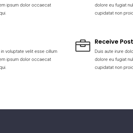
lorem ipsum dolor occaecat
dolore eu fugiat nu
qui.
cupidatat non proid
Receive Pos

 in voluptate velit esse cillum
Duis aute irure dolo
lorem ipsum dolor occaecat
dolore eu fugiat nu
qui.
cupidatat non proid