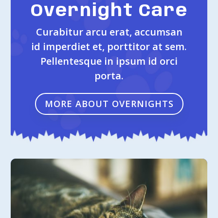
Overnight Care
Curabitur arcu erat, accumsan
id imperdiet et, porttitor at sem.
Pellentesque in ipsum id orci
porta.
MORE ABOUT OVERNIGHTS