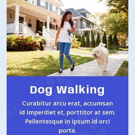
Dog Walking
Curabitur arcu erat, accumsan
id imperdiet et, porttitor at sem.
Pellentesque in ipsum id orci
porta.