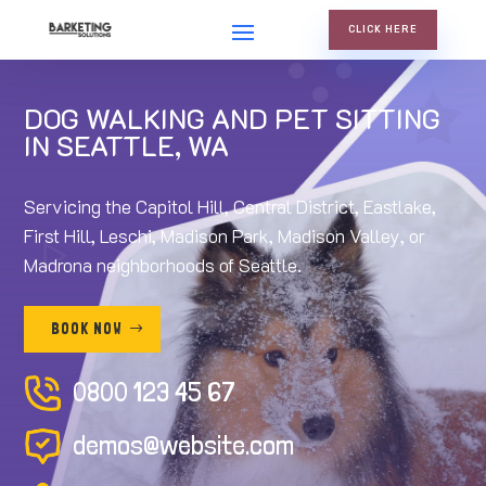
CLICK HERE
DOG WALKING AND PET SITTING
IN SEATTLE, WA
Servicing the Capitol Hill, Central District, Eastlake,
First Hill, Leschi, Madison Park, Madison Valley, or
Madrona neighborhoods of Seattle.
BOOK NOW
0800 123 45 67
demos@website.com