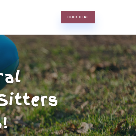
CLICK HERE
ral
Sitters
!