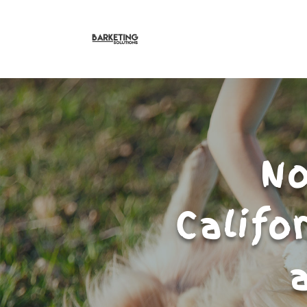
No
Califo