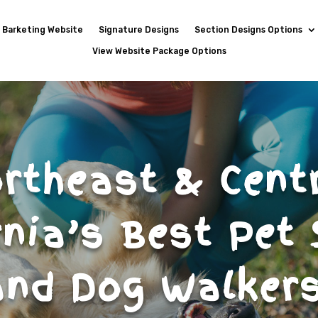
Barketing Website
Signature Designs
Section Designs Options
View Website Package Options
rtheast & Cent
rnia’s Best Pet 
and Dog Walkers