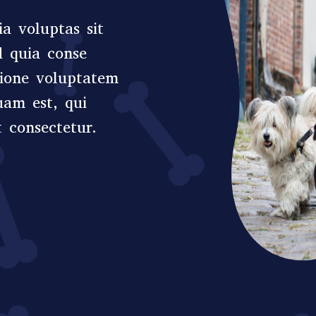
a voluptas sit
d quia conse
tione voluptatem
uam est, qui
 consectetur.