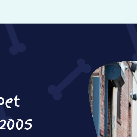
Pet
 2005