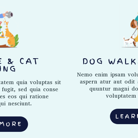
E & CAT
DOG WALK
ING
Nemo enim ipsam volup
aspern atur aut odit 
atem quia voluptas sit
quuntur magni dol
 fugit, sed quia conse
voluptatem 
es eos qui ratione
ui nesciunt.
LEAR
 MORE