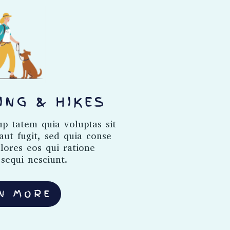
ING & HIKES
 tatem quia voluptas sit
aut fugit, sed quia conse
ores eos qui ratione
sequi nesciunt.
N MORE