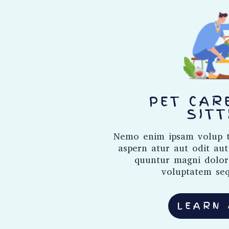
PET CAR
SITT
Nemo enim ipsam volup t
aspern atur aut odit aut
quuntur magni dolor
voluptatem seq
LEARN