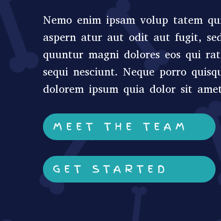
Nemo enim ipsam volup tatem qui
aspern atur aut odit aut fugit, se
quuntur magni dolores eos qui ra
sequi nesciunt. Neque porro quisq
dolorem ipsum quia dolor sit amet
MEET THE TEAM
GET STARTED