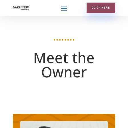
CLICK HERE
Meet the
Owner